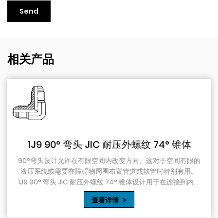
相关产品
1J9 90° 弯头 JIC 耐压外螺纹 74° 锥体
90°弯头设计允许在有限空间内改变方向。这对于空间有限的
液压系统或需要在障碍物周围布置管道或软管时特别有用。
1J9 90° 弯头 JIC 耐压外螺纹 74° 锥体设计用于在连接到内螺
纹 74° 锥体接头时形成防漏密封，确保液压或气动流体保留
查看详情
在系统内。这对于防止流体泄漏和保持系统完整性相当重要。
1J9 90° 弯头 JIC 耐压外螺纹 74° 锥体通常由钢或不锈钢等优