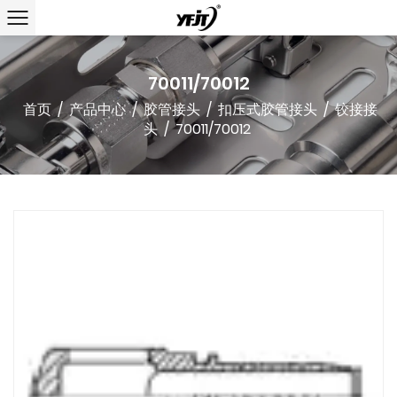
70011/70012
首页
/
产品中心
/
胶管接头
/
扣压式胶管接头
/
铰接接
头
/
70011/70012