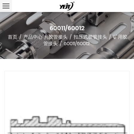
60011/60012
首页
/
产品中心
/
胶管接头
/
扣压式胶管接头
/
矿用胶
管接头
/
60011/60012