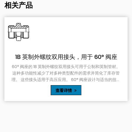
相关产品
60° 阀座
1J9 90° 弯头 JIC 耐压外螺纹
于公制和英制管材。
90°弯头设计允许在有限空间内改变方向。
并简化了库存管
液压系统或需要在障碍物周围布置管道或软
设计与适当的扭矩
1J9 90° 弯头 JIC 耐压外螺纹 74° 锥体
1B 英制外螺纹
纹 74° 锥体接头时形成防漏密封，确保液
查看详情
而易于识别，清楚地
在系统内。这对于防止流体泄漏和保持系统
速准确地组装组
1J9 90° 弯头 JIC 耐压外螺纹 74° 锥体
质材料制成，这使得它们耐用且.