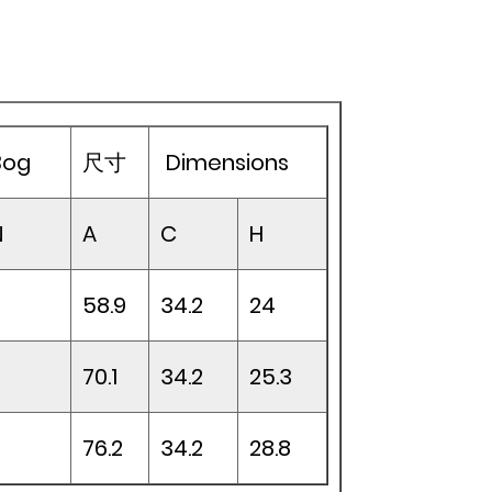
Bog
尺寸
Dimensions
N
A
C
H
58.9
34.2
24
70.1
34.2
25.3
76.2
34.2
28.8